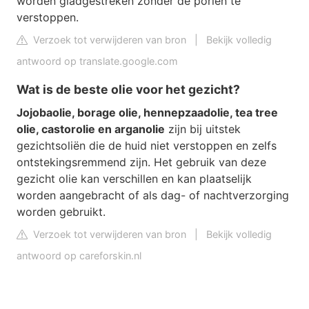
worden gladgestreken zonder de poriën te
verstoppen.
Verzoek tot verwijderen van bron
|
Bekijk volledig
antwoord op translate.google.com
Wat is de beste olie voor het gezicht?
Jojobaolie, borage olie, hennepzaadolie, tea tree
olie, castorolie en arganolie
zijn bij uitstek
gezichtsoliën die de huid niet verstoppen en zelfs
ontstekingsremmend zijn. Het gebruik van deze
gezicht olie kan verschillen en kan plaatselijk
worden aangebracht of als dag- of nachtverzorging
worden gebruikt.
Verzoek tot verwijderen van bron
|
Bekijk volledig
antwoord op careforskin.nl