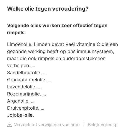
Welke olie tegen veroudering?
Volgende olies werken zeer effectief
tegen
rimpels:
Limoenolie. Limoen bevat veel vitamine C die een
gezonde werking heeft op ons immuunsysteem,
maar die ook rimpels en ouderdomstekenen
verhelpen. ...
Sandelhoutolie. ...
Granaatappelolie. ...
Lavendelolie. ...
Rozemarijnolie. ...
Arganolie. ...
Druivenpitolie. ...
Jojoba-
olie
.
Verzoek tot verwijderen van bron
|
Bekijk volledig