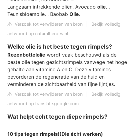
Langzaam intrekkende oliën. Avocado
olie
. ,
Teunisbloemolie. , Baobab
Olie
.
Verzoek tot verwijderen van bron
|
Bekijk volledig
antwoord op naturalheroes.nl
Welke olie is het beste tegen rimpels?
Rozenbottelolie
wordt vaak beschouwd als de
beste olie tegen gezichtsrimpels vanwege het hoge
gehalte aan vitamine A en C. Deze vitamines
bevorderen de regeneratie van de huid en
verminderen de zichtbaarheid van fijne lijntjes.
Verzoek tot verwijderen van bron
|
Bekijk volledig
antwoord op translate.google.com
Wat helpt echt tegen diepe rimpels?
10 tips
tegen rimpels
!
(Die
écht
werken)