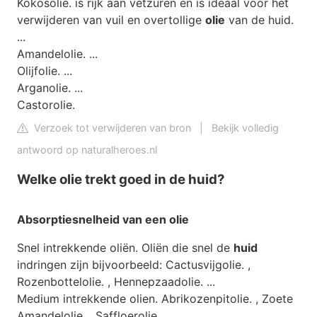
Kokosolie. is rijk aan vetzuren en is ideaal voor het
verwijderen van vuil en overtollige
olie
van de huid.
...
Amandelolie. ...
Olijfolie. ...
Arganolie. ...
Castorolie.
Verzoek tot verwijderen van bron
|
Bekijk volledig
antwoord op naturalheroes.nl
Welke olie trekt goed in de huid?
Absorptiesnelheid van een
olie
Snel intrekkende oliën. Oliën die snel de
huid
indringen zijn bijvoorbeeld: Cactusvijgolie. ,
Rozenbottelolie. , Hennepzaadolie. ...
Medium intrekkende olien. Abrikozenpitolie. , Zoete
Amandelolie. , Saffloerolie. ...