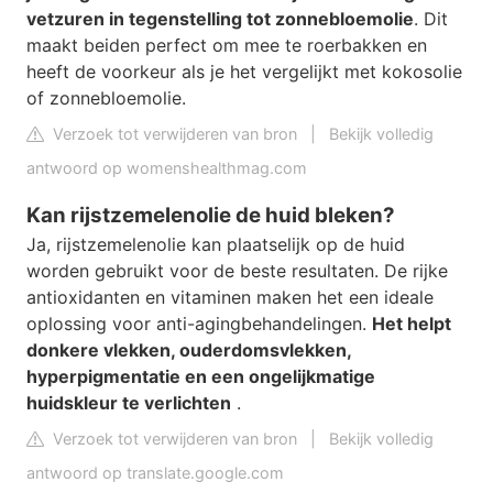
vetzuren in tegenstelling tot zonnebloemolie
. Dit
maakt beiden perfect om mee te roerbakken en
heeft de voorkeur als je het vergelijkt met kokosolie
of zonnebloemolie.
Verzoek tot verwijderen van bron
|
Bekijk volledig
antwoord op womenshealthmag.com
Kan rijstzemelenolie de huid bleken?
Ja, rijstzemelenolie kan plaatselijk op de huid
worden gebruikt voor de beste resultaten. De rijke
antioxidanten en vitaminen maken het een ideale
oplossing voor anti-agingbehandelingen.
Het helpt
donkere vlekken, ouderdomsvlekken,
hyperpigmentatie en een ongelijkmatige
huidskleur te verlichten
.
Verzoek tot verwijderen van bron
|
Bekijk volledig
antwoord op translate.google.com