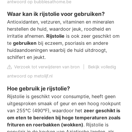
antwoord op bubblesathome.be
Waar kan ik rijstolie voor gebruiken?
Antioxidanten, vetzuren, vitaminen en mineralen
herstellen de huid, waardoor jeuk, roodheid en
irritatie afnemen.
Rijstolie
is ook zeer geschikt om
te
gebruiken
bij eczeem, psoriasis en andere
huidaandoeningen waarbij de huid uitdroogt,
schilfert en jeukt.
Verzoek tot verwijderen van bron
|
Bekijk volledig
antwoord op metolijf.nl
Hoe gebruik je rijstolie?
Rijstolie is geschikt voor consumptie, heeft geen
uitgesproken smaak of geur en een hoog rookpunt
van 255°C (490°F), waardoor het
zeer geschikt is
om eten te bereiden bij hoge temperaturen zoals
frituren en roerbakken (wokken)
. Rijstolie is
populair in de keuken van Aziatische landen, als