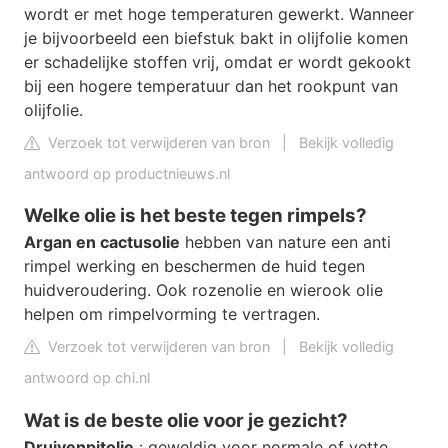
wordt er met hoge temperaturen gewerkt. Wanneer
je bijvoorbeeld een biefstuk bakt in olijfolie komen
er schadelijke stoffen vrij, omdat er wordt gekookt
bij een hogere temperatuur dan het rookpunt van
olijfolie.
Verzoek tot verwijderen van bron
|
Bekijk volledig
antwoord op productnieuws.nl
Welke olie is het beste tegen rimpels?
Argan en cactusolie
hebben van nature een anti
rimpel werking en beschermen de huid tegen
huidveroudering. Ook rozenolie en wierook olie
helpen om rimpelvorming te vertragen.
Verzoek tot verwijderen van bron
|
Bekijk volledig
antwoord op chi.nl
Wat is de beste olie voor je gezicht?
Druivenpitolie
: geweldig voor normale of vette,