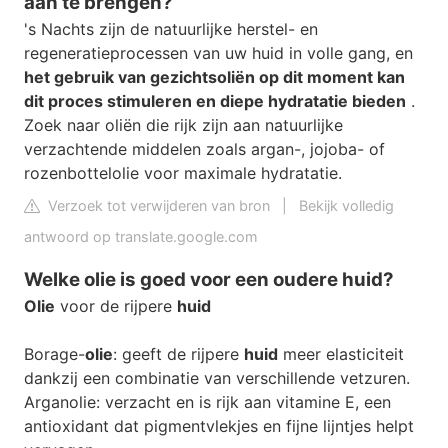
aan te brengen?
's Nachts zijn de natuurlijke herstel- en
regeneratieprocessen van uw huid in volle gang, en
het gebruik van gezichtsoliën op dit moment kan
dit proces stimuleren en diepe hydratatie bieden
.
Zoek naar oliën die rijk zijn aan natuurlijke
verzachtende middelen zoals argan-, jojoba- of
rozenbottelolie voor maximale hydratatie.
Verzoek tot verwijderen van bron
|
Bekijk volledig
antwoord op translate.google.com
Welke olie is goed voor een oudere huid?
Olie
voor de rijpere
huid
Borage-
olie
: geeft de rijpere
huid
meer elasticiteit
dankzij een combinatie van verschillende vetzuren.
Arganolie: verzacht en is rijk aan vitamine E, een
antioxidant dat pigmentvlekjes en fijne lijntjes helpt