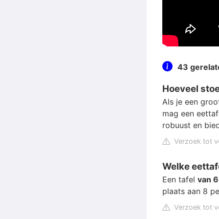
43 gerela
Hoeveel stoe
Als je een groo
mag een eettafe
robuust en bie
Verzoek tot v
Welke eettaf
Een tafel
van 6
plaats aan 8 p
Verzoek tot v