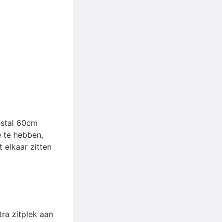
estal 60cm
e te hebben,
 elkaar zitten
tra zitplek aan