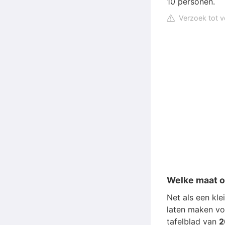
10 personen.
Verzoek tot v
Welke maat o
Net als een kle
laten maken voo
tafelblad van
2