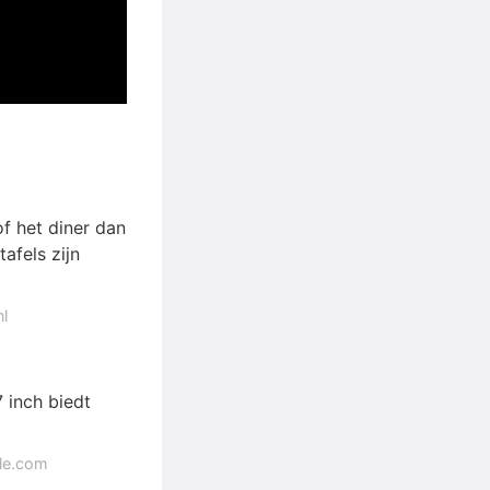
f het diner dan
afels zijn
nl
 inch biedt
gle.com