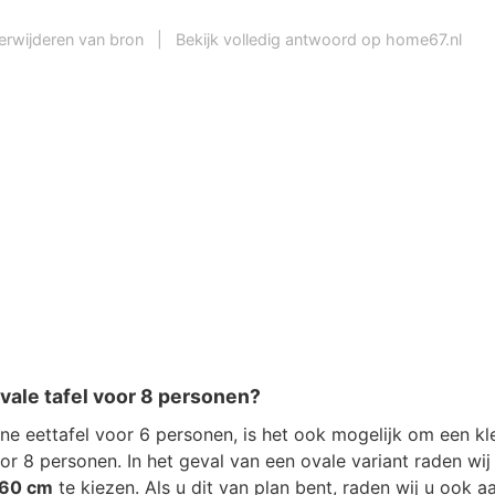
erwijderen van bron
|
Bekijk volledig antwoord op home67.nl
vale tafel voor 8 personen?
ine eettafel voor 6 personen, is het ook mogelijk om een ​​kle
r 8 personen. In het geval van een ovale variant raden wij 
60 cm
te kiezen. Als u dit van plan bent, raden wij u ook 