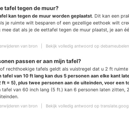
e tafel tegen de muur?
tafel kan tegen de muur worden geplaatst
. Dit kan een pra
als je ruimte wilt besparen of een gezellige eethoek wilt cr
 mee dat als je de eettafel tegen de muur plaatst, je aan é
erwijderen van bron
|
Bekijk volledig antwoord op debameubelen
onen passen er aan mijn tafel?
of rechthoekige tafels geldt als vuistregel dat u 2 ft ruimt
 tafel van 10 ft lang kan dus 5 personen aan elke kant late
 ft = 5), plus twee personen aan de uiteinden, voor een to
 tafel van 60 inch lang (5 ft.) kan 6 personen laten zitten, 
iteinden.
erwijderen van bron
|
Bekijk volledig antwoord op translate.goo