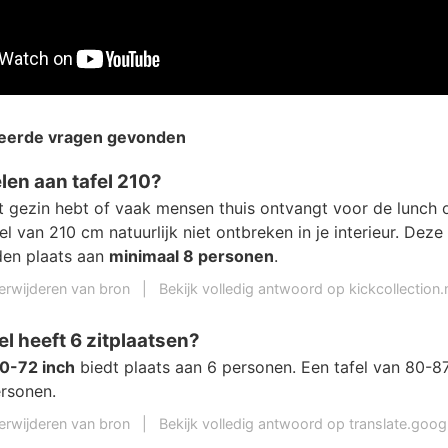
teerde vragen gevonden
len aan tafel 210?
t gezin hebt of vaak mensen thuis ontvangt voor de lunch o
l van 210 cm natuurlijk niet ontbreken in je interieur. Deze t
den plaats aan
minimaal 8 personen
.
erwijderen van bron
|
Bekijk volledig antwoord op kickcollection.
el heeft 6 zitplaatsen?
0-72 inch
biedt plaats aan 6 personen. Een tafel van 80-87
ersonen.
erwijderen van bron
|
Bekijk volledig antwoord op translate.goo