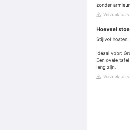
zonder armleun
Verzoek tot v
Hoeveel stoe
Stijlvol hosten:
Ideaal voor: Gr
Een ovale tafe
lang zijn.
Verzoek tot v