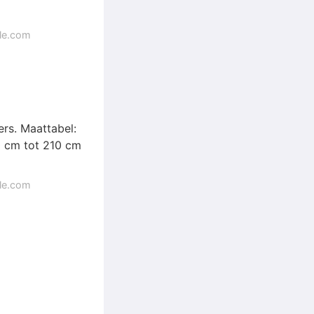
gle.com
ers. Maattabel:
0 cm tot 210 cm
gle.com