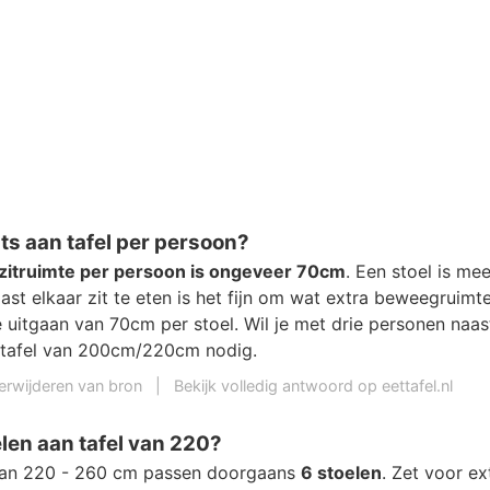
ts aan tafel per persoon?
zitruimte per persoon is ongeveer 70cm
. Een stoel is me
aast elkaar zit te eten is het fijn om wat extra beweegruimt
uitgaan van 70cm per stoel. Wil je met drie personen naast
 tafel van 200cm/220cm nodig.
erwijderen van bron
|
Bekijk volledig antwoord op eettafel.nl
len aan tafel van 220?
 van 220 - 260 cm passen doorgaans
6 stoelen
. Zet voor ex