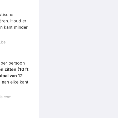
ktische
eëren. Houd er
én kant minder
.be
e per persoon
n zitten (10 ft
taal van 12
2 aan elke kant,
gle.com