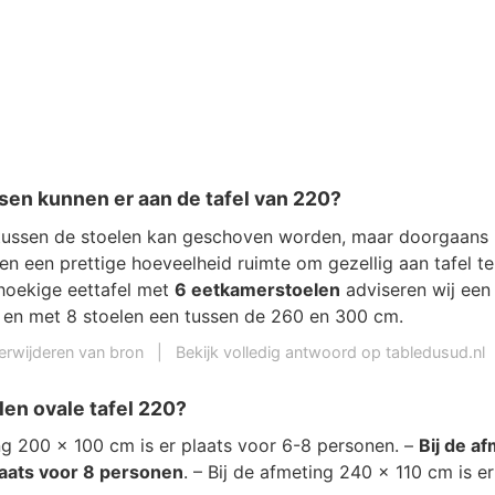
en kunnen er aan de tafel van 220?
tussen de stoelen kan geschoven worden, maar doorgaans i
en een prettige hoeveelheid ruimte om gezellig aan tafel te
hoekige eettafel met
6 eetkamerstoelen
adviseren wij een 
 en met 8 stoelen een tussen de 260 en 300 cm.
erwijderen van bron
|
Bekijk volledig antwoord op tabledusud.nl
en ovale tafel 220?
ing 200 x 100 cm is er plaats voor 6-8 personen. –
Bij de a
laats voor 8 personen
. – Bij de afmeting 240 x 110 cm is e