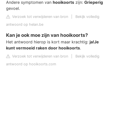
Andere symptomen van
hooikoorts
zijn:
Grieperig
gevoel.
Verzoek tot verwijderen van bron
|
Bekijk volledig
antwoord op helan.be
Kan je ook moe zijn van hooikoorts?
Het antwoord hierop is kort maar krachtig:
ja!
Je
kunt vermoeid raken door hooikoorts
.
Verzoek tot verwijderen van bron
|
Bekijk volledig
antwoord op hooikoorts.com