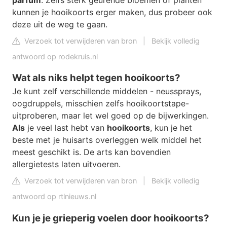
kunnen je hooikoorts erger maken, dus probeer ook
deze uit de weg te gaan.
Verzoek tot verwijderen van bron
|
Bekijk volledig
antwoord op rodekruis.nl
Wat als niks helpt tegen hooikoorts?
Je kunt zelf verschillende middelen - neussprays,
oogdruppels, misschien zelfs hooikoortstape-
uitproberen, maar let wel goed op de bijwerkingen.
Als
je veel last hebt van
hooikoorts
, kun je het
beste met je huisarts overleggen welk middel het
meest geschikt is. De arts kan bovendien
allergietests laten uitvoeren.
Verzoek tot verwijderen van bron
|
Bekijk volledig
antwoord op rtlnieuws.nl
Kun je je grieperig voelen door hooikoorts?