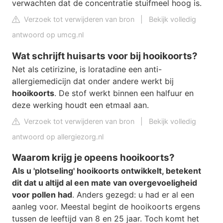
verwachten dat de concentratie stuifmeel hoog is.
Verzoek tot verwijderen van bron
|
Bekijk volledig
antwoord op umcg.nl
Wat schrijft huisarts voor bij hooikoorts?
Net als cetirizine, is loratadine een anti-
allergiemedicijn dat onder andere werkt bij
hooikoorts
. De stof werkt binnen een halfuur en
deze werking houdt een etmaal aan.
Verzoek tot verwijderen van bron
|
Bekijk volledig
antwoord op allergiezorg.nl
Waarom krijg je opeens hooikoorts?
Als u 'plotseling' hooikoorts ontwikkelt, betekent
dit dat u altijd al een mate van overgevoeligheid
voor pollen had
. Anders gezegd: u had er al een
aanleg voor. Meestal begint de hooikoorts ergens
tussen de leeftijd van 8 en 25 jaar. Toch komt het