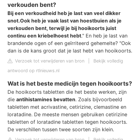
verkouden bent?
Bij een verkoudheid heb je last van veel dikker
snot.
Ook heb je vaak last van hoestbuien als je
verkouden bent, terwijl je bij hooikoorts juist
continu een kriebelhoest hebt
." En heb je last van
brandende ogen of een geïrriteerd gehemelte? "Ook
dan is de kans groot dat je last hebt van hooikoorts.
Verzoek tot verwijderen van bron
|
Bekijk volledig
antwoord op rtlnieuws.nl
Wat is het beste medicijn tegen hooikoorts?
De hooikoorts tabletten die het beste werken, zijn
die
antihistamines bevatten
. Zoals bijvoorbeeld
tabletten met acrivastine, cetirizine, clemastine en
loratadine. De meeste mensen gebruiken cetirizine
tabletten of loratadine tabletten tegen hooikoorts.
De verschillen tussen twee soorten zijn klein.
Verzoek tot verwijderen van bron
|
Bekijk volledig