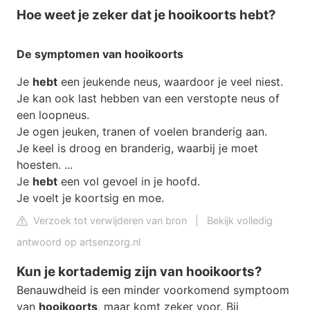
Hoe weet je zeker dat je hooikoorts hebt?
De symptomen van
hooikoorts
Je
hebt
een jeukende neus, waardoor je veel niest.
Je kan ook last hebben van een verstopte neus of
een loopneus.
Je ogen jeuken, tranen of voelen branderig aan.
Je keel is droog en branderig, waarbij je moet
hoesten. ...
Je
hebt
een vol gevoel in je hoofd.
Je voelt je koortsig en moe.
Verzoek tot verwijderen van bron
|
Bekijk volledig
antwoord op artsenzorg.nl
Kun je kortademig zijn van hooikoorts?
Benauwdheid is een minder voorkomend symptoom
van
hooikoorts
, maar komt zeker voor. Bij