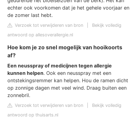
gedurende het bloeiseizoen van de berk). Het kan
echter ook voorkomen dat je het gehele voorjaar en
de zomer last hebt.
Verzoek tot verwijderen van bron
|
Bekijk volledig
antwoord op allesoverallergie.nl
Hoe kom je zo snel mogelijk van hooikoorts
af?
Een neusspray of medicijnen tegen allergie
kunnen helpen
. Ook een neusspray met een
ontstekingsremmer kan helpen. Hou de ramen dicht
op zonnige dagen met veel wind. Draag buiten een
zonnebril.
Verzoek tot verwijderen van bron
|
Bekijk volledig
antwoord op thuisarts.nl