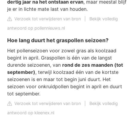
dertig jaar na het ontstaan ervan
, maar meestal blijf
je er in lichte mate last van houden.
Verzoek tot verwijderen van bron
|
Bekijk volledig
antwoord op pollennieuws.nl
Hoe lang duurt het graspollen seizoen?
Het pollenseizoen voor zowel gras als koolzaad
begint in april. Graspollen is één van de langst
durende seizoenen, van
rond de zes maanden (tot
september)
, terwijl koolzaad één van de kortste
seizoenen is en maar tot begin juni duurt. Het
seizoen voor onkruidpollen begint in april en duurt
tot september.
Verzoek tot verwijderen van bron
|
Bekijk volledig
antwoord op kleenex.nl