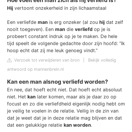
Hoe voelt een man zich als hij verliefd is?
Hij
vertoont onzekerheid in zijn lichaamstaal
Een verliefde
man
is erg onzeker (al zou
hij
dat zelf
nooit toegeven). Een
man
die
verliefd
op je is
probeert constant indruk op je te maken. De hele
tijd speelt de volgende gedachte door zijn hoofd: “Ik
hoop echt dat zij me leuk genoeg vindt.”
Verzoek tot verwijderen van bron
|
Bekijk volledig
antwoord op mannenbrein.nl
Kan een man alsnog verliefd worden?
En nee, dat hoeft echt niet. Dat hoeft echt absoluut
niet. Het
kan
later komen, maar als je daar zo op
focust en zo die verliefdheid eigenlijk nodig hebt om
je veilig te voelen in de relatie. Veilig in de zin van
dat je weet dat je in deze relatie mag blijven en dat
dat een gelukkige relatie
kan worden
.