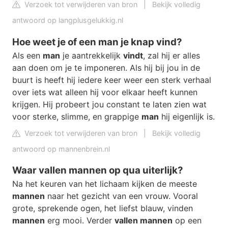
Verzoek tot verwijderen van bron
|
Bekijk volledig
antwoord op langplusgelukkig.nl
Hoe weet je of een man je knap vind?
Als een
man
je aantrekkelijk
vindt
, zal hij er alles
aan doen om je te imponeren. Als hij bij jou in de
buurt is heeft hij iedere keer weer een sterk verhaal
over iets wat alleen hij voor elkaar heeft kunnen
krijgen. Hij probeert jou constant te laten zien wat
voor sterke, slimme, en grappige
man
hij eigenlijk is.
Verzoek tot verwijderen van bron
|
Bekijk volledig
antwoord op mannenbrein.nl
Waar vallen mannen op qua uiterlijk?
Na het keuren van het lichaam kijken de meeste
mannen
naar het gezicht van een vrouw. Vooral
grote, sprekende ogen, het liefst blauw, vinden
mannen
erg mooi. Verder
vallen mannen
op een