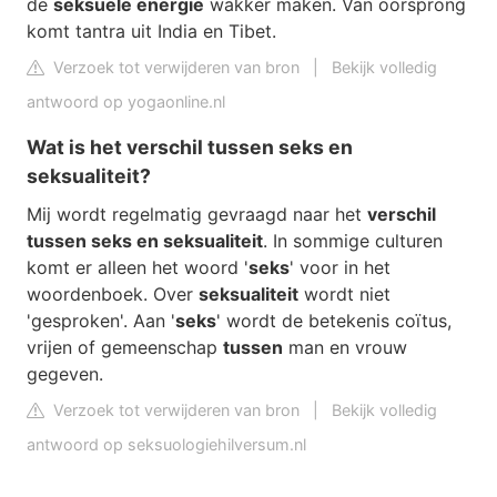
de
seksuele energie
wakker maken. Van oorsprong
komt tantra uit India en Tibet.
Verzoek tot verwijderen van bron
|
Bekijk volledig
antwoord op yogaonline.nl
Wat is het verschil tussen seks en
seksualiteit?
Mij wordt regelmatig gevraagd naar het
verschil
tussen seks en seksualiteit
. In sommige culturen
komt er alleen het woord '
seks
' voor in het
woordenboek. Over
seksualiteit
wordt niet
'gesproken'. Aan '
seks
' wordt de betekenis coïtus,
vrijen of gemeenschap
tussen
man en vrouw
gegeven.
Verzoek tot verwijderen van bron
|
Bekijk volledig
antwoord op seksuologiehilversum.nl