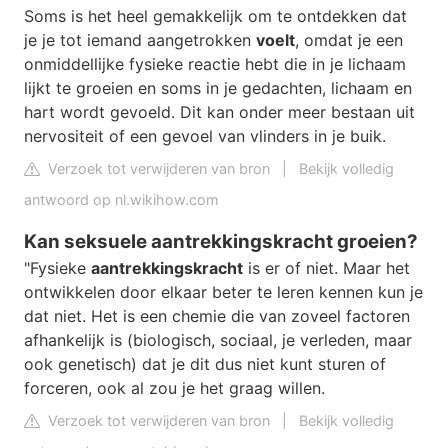
Soms is het heel gemakkelijk om te ontdekken dat
je je tot iemand aangetrokken
voelt
, omdat je een
onmiddellijke fysieke reactie hebt die in je lichaam
lijkt te groeien en soms in je gedachten, lichaam en
hart wordt gevoeld. Dit kan onder meer bestaan uit
nervositeit of een gevoel van vlinders in je buik.
Verzoek tot verwijderen van bron
|
Bekijk volledig
antwoord op nl.wikihow.com
Kan seksuele aantrekkingskracht groeien?
"Fysieke
aantrekkingskracht
is er of niet. Maar het
ontwikkelen door elkaar beter te leren kennen kun je
dat niet. Het is een chemie die van zoveel factoren
afhankelijk is (biologisch, sociaal, je verleden, maar
ook genetisch) dat je dit dus niet kunt sturen of
forceren, ook al zou je het graag willen.
Verzoek tot verwijderen van bron
|
Bekijk volledig