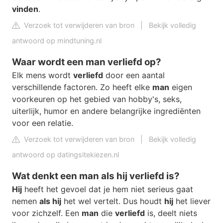
vinden
.
Verzoek tot verwijderen van bron
|
Bekijk volledig
antwoord op mindtuning.nl
Waar wordt een man verliefd op?
Elk mens wordt
verliefd
door een aantal
verschillende factoren. Zo heeft elke
man
eigen
voorkeuren op het gebied van hobby's, seks,
uiterlijk, humor en andere belangrijke ingrediënten
voor een relatie.
Verzoek tot verwijderen van bron
|
Bekijk volledig
antwoord op datingsitekiezen.nl
Wat denkt een man als hij verliefd is?
Hij
heeft het gevoel dat je hem niet serieus gaat
nemen
als hij
het wel vertelt. Dus houdt
hij
het liever
voor zichzelf. Een
man
die
verliefd
is, deelt niets