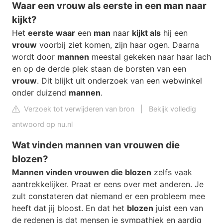
Waar een vrouw als eerste in een man naar
kijkt?
Het
eerste waar
een
man
naar
kijkt als
hij een
vrouw
voorbij ziet komen, zijn haar ogen. Daarna
wordt door
mannen
meestal gekeken naar haar lach
en op de derde plek staan de borsten van een
vrouw
. Dit blijkt uit onderzoek van een webwinkel
onder duizend
mannen
.
Verzoek tot verwijderen van bron
|
Bekijk volledig
antwoord op nu.nl
Wat vinden mannen van vrouwen die
blozen?
Mannen vinden vrouwen die blozen
zelfs vaak
aantrekkelijker. Praat er eens over met anderen. Je
zult constateren dat niemand er een probleem mee
heeft dat jij bloost. En dat het
blozen
juist een van
de redenen is dat mensen je sympathiek en aardig