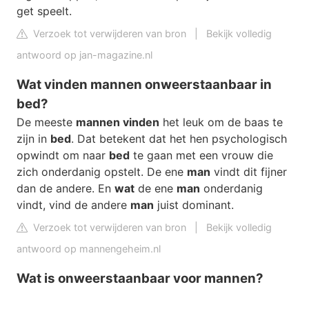
get speelt.
Verzoek tot verwijderen van bron
|
Bekijk volledig
antwoord op jan-magazine.nl
Wat vinden mannen onweerstaanbaar in
bed?
De meeste
mannen vinden
het leuk om de baas te
zijn in
bed
. Dat betekent dat het hen psychologisch
opwindt om naar
bed
te gaan met een vrouw die
zich onderdanig opstelt. De ene
man
vindt dit fijner
dan de andere. En
wat
de ene
man
onderdanig
vindt, vind de andere
man
juist dominant.
Verzoek tot verwijderen van bron
|
Bekijk volledig
antwoord op mannengeheim.nl
Wat is onweerstaanbaar voor mannen?