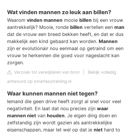
Wat vinden mannen zo leuk aan billen?
Waarom
vinden mannen
mooie
billen
bij een vrouw
aantrekkelijk? Mooie, ronde
billen
vertellen een
man
dat de vrouw een breed bekken heeft, en dat er dus
makkelijk een kind gebaard kan worden.
Mannen
zijn er evolutionair nou eenmaal op getraind om een
vrouw te herkennen die goed voor nageslacht kan
zorgen.
Verzoek tot verwijderen van bron
|
Bekijk volledig
antwoord op smartasstraining.nl
Waar kunnen mannen niet tegen?
Iemand die geen drive heeft zorgt al snel voor veel
negativiteit. En laat dat nou precies zijn
waar
mannen niet
van
houden
. Je eigen ding doen en
zelfstandig zijn wordt gezien als aantrekkelijke
eigenschappen, maar let wel op dat je
niet
hard to