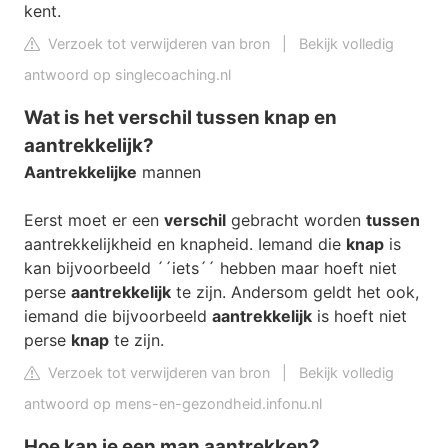
kent.
Verzoek tot verwijderen van bron
|
Bekijk volledig
antwoord op singlecoaching.nl
Wat is het verschil tussen knap en
aantrekkelijk?
Aantrekkelijke
mannen
Eerst moet er een
verschil
gebracht worden
tussen
aantrekkelijkheid en knapheid. Iemand die
knap
is
kan bijvoorbeeld ´´iets´´ hebben maar hoeft niet
perse
aantrekkelijk
te zijn. Andersom geldt het ook,
iemand die bijvoorbeeld
aantrekkelijk
is hoeft niet
perse
knap
te zijn.
Verzoek tot verwijderen van bron
|
Bekijk volledig
antwoord op mens-en-gezondheid.infonu.nl
Hoe kan je een man aantrekken?