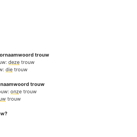
oornaamwoord trouw
ouw:
deze
trouw
uw:
die
trouw
oornaamwoord trouw
rouw:
onz
e trouw
ouw
trouw
ouw?