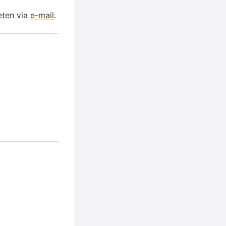
eten via
e-mail
.