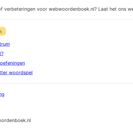
of verbeteringen voor webwoordenboek.nl? Laat het ons w
n
trum
t?
oefeningen
etter woordspel
ng
ordenboek.nl