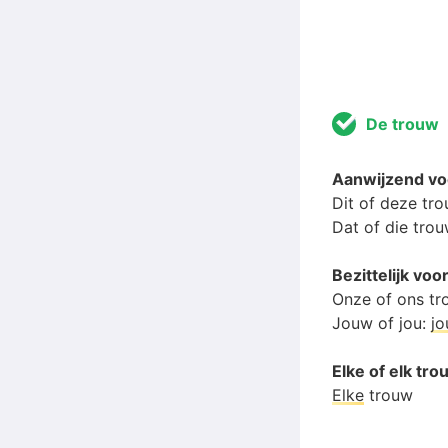
De trouw
Aanwijzend v
Dit of deze tr
Dat of die tro
Bezittelijk v
Onze of ons t
Jouw of jou:
j
Elke of elk tr
Elke
trouw