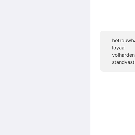
betrouwb
loyaal
volharde
standvast