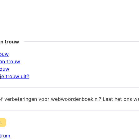
an trouw
rouw
an trouw
rouw
je trouw uit?
of verbeteringen voor webwoordenboek.nl? Laat het ons w
n
trum