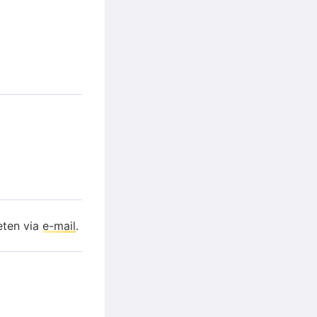
eten via
e-mail
.