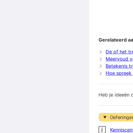
Gerelateerd a
De of het t
Meervoud v
Betekenis t
Hoe spreek 
Heb je ideeën 
Oefeninge
Kenniscen