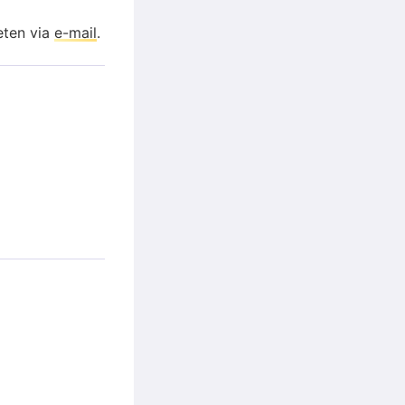
eten via
e-mail
.