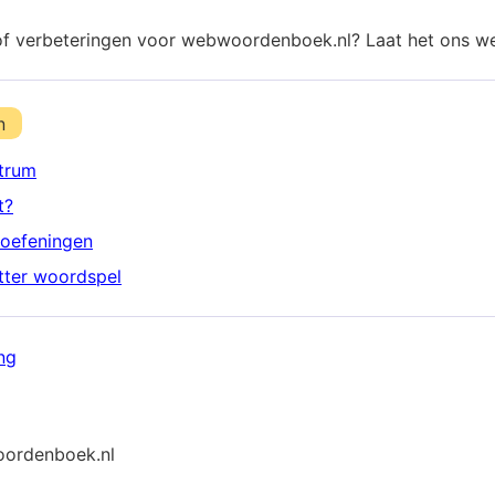
of verbeteringen voor webwoordenboek.nl? Laat het ons w
n
trum
t?
oefeningen
etter woordspel
ng
ordenboek.nl