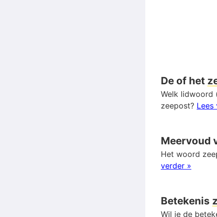
De of het
z
Welk lidwoord (
zeepost?
Lees 
Meervoud 
Het woord zeep
verder »
Betekenis
Wil je de bete