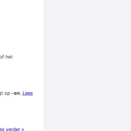
of het
gt op
-en
.
Lees
es verder »