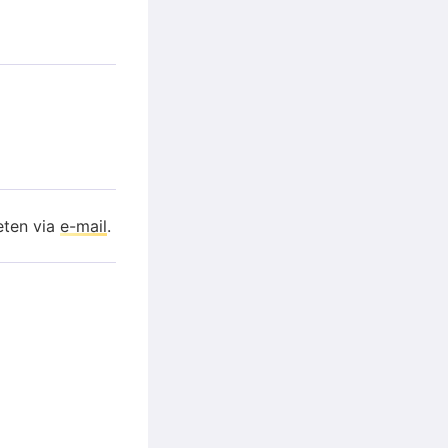
eten via
e-mail
.