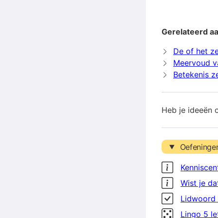
Gerelateerd a
De of het z
Meervoud v
Betekenis z
Heb je ideeën 
Oefeninge
Kenniscen
Wist je da
Lidwoord 
Lingo 5 l