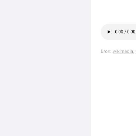
Bron:
wikimedia
,