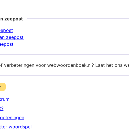
an zeepost
eepost
an zeepost
eepost
of verbeteringen voor webwoordenboek.nl? Laat het ons w
n
trum
t?
oefeningen
etter woordspel