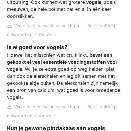
uitputting. Ook kunnen wat grotere
vogels
, zoals
meeuwen, de hele bol met net en al in één keer
doorslikken.
Verzoek tot verwijderen van bron
|
Bekijk volledig
antwoord op rtlnieuws.nl
Is ei goed voor vogels?
Hoewel het misschien wat cru klinkt,
bevat een
gekookt ei veel essentiële voedingsstoffen voor
vogels
. Wil je ze extra goed op weg helpen, plet
dan ook de eierschalen en leg dit samen met het
gekookte eitje buiten. De eierschalen zijn namelijk
een bron van calcium, wat goed is voor broedende
vogels.
Verzoek tot verwijderen van bron
|
Bekijk volledig
antwoord op rtlnieuws.nl
Kun je gewone pindakaas aan vogels