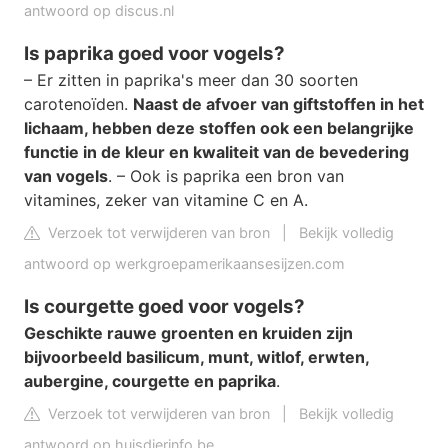
antwoord op discus.nl
Is paprika goed voor vogels?
– Er zitten in paprika's meer dan 30 soorten
carotenoïden.
Naast de afvoer van giftstoffen in het
lichaam, hebben deze stoffen ook een belangrijke
functie in de kleur en kwaliteit van de bevedering
van vogels
. – Ook is paprika een bron van
vitamines, zeker van vitamine C en A.
Verzoek tot verwijderen van bron
|
Bekijk volledig
antwoord op werkgroepamerikaansesijzen.com
Is courgette goed voor vogels?
Geschikte rauwe groenten en kruiden zijn
bijvoorbeeld basilicum, munt, witlof, erwten,
aubergine, courgette en paprika
.
Verzoek tot verwijderen van bron
|
Bekijk volledig
antwoord op huisdierinfo.be