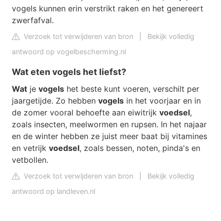
vogels kunnen erin verstrikt raken en het genereert
zwerfafval.
Verzoek tot verwijderen van bron
|
Bekijk volledig
antwoord op vogelbescherming.nl
Wat eten vogels het liefst?
Wat
je
vogels
het beste kunt voeren, verschilt per
jaargetijde. Zo hebben
vogels
in het voorjaar en in
de zomer vooral behoefte aan eiwitrijk
voedsel
,
zoals insecten, meelwormen en rupsen. In het najaar
en de winter hebben ze juist meer baat bij vitamines
en vetrijk
voedsel
, zoals bessen, noten, pinda's en
vetbollen.
Verzoek tot verwijderen van bron
|
Bekijk volledig
antwoord op landleven.nl