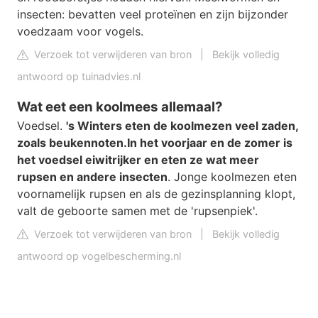
insecten: bevatten veel proteïnen en zijn bijzonder
voedzaam voor vogels.
Verzoek tot verwijderen van bron
|
Bekijk volledig
antwoord op tuinadvies.nl
Wat eet een koolmees allemaal?
Voedsel.
's Winters eten de koolmezen veel zaden,
zoals beukennoten.
In het voorjaar en de zomer is
het voedsel eiwitrijker en eten ze wat meer
rupsen en andere insecten
. Jonge koolmezen eten
voornamelijk rupsen en als de gezinsplanning klopt,
valt de geboorte samen met de 'rupsenpiek'.
Verzoek tot verwijderen van bron
|
Bekijk volledig
antwoord op vogelbescherming.nl