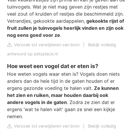
tuinvogels. Wat je niet mag geven zijn restjes met
veel zout of kruiden of restjes die beschimmeld zijn.
Vetrandjes, gekookte aardappelen,
gekookte rijst of
fruit zullen je tuinvogels heerlijk vinden en zijn ook
nog eens goed voor ze
.
Verzoek tot verwijderen van bron
|
Bekijk volledig
antwoord op petsplace.nl
Hoe weet een vogel dat er eten is?
Hoe weten vogels waar eten is? Vogels doen niets
anders dan de hele tijd in de gaten houden of er
ergens gezonde voeding te halen valt.
Ze kunnen
het zien en ruiken, maar houden daarbij ook
andere vogels in de gaten
. Zodra ze zien dat er
ergens 'wat te halen valt' gaan ze snel een kijkje
nemen.
Verzoek tot verwijderen van bron
|
Bekijk volledig