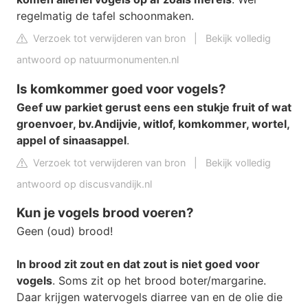
regelmatig de tafel schoonmaken.
Verzoek tot verwijderen van bron
|
Bekijk volledig
antwoord op natuurmonumenten.nl
Is komkommer goed voor vogels?
Geef uw parkiet gerust eens een stukje fruit of wat
groenvoer, bv.
Andijvie, witlof, komkommer, wortel,
appel of sinaasappel
.
Verzoek tot verwijderen van bron
|
Bekijk volledig
antwoord op discusvandijk.nl
Kun je vogels brood voeren?
Geen (oud) brood!
In brood zit zout en dat zout is niet goed voor
vogels
. Soms zit op het brood boter/margarine.
Daar krijgen watervogels diarree van en de olie die