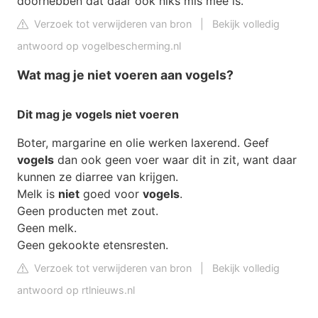
doorhebben dat daar ook niks mis mee is.
Verzoek tot verwijderen van bron
|
Bekijk volledig
antwoord op vogelbescherming.nl
Wat mag je niet voeren aan vogels?
Dit
mag
je
vogels niet voeren
Boter, margarine en olie werken laxerend. Geef
vogels
dan ook geen voer waar dit in zit, want daar
kunnen ze diarree van krijgen.
Melk is
niet
goed voor
vogels
.
Geen producten met zout.
Geen melk.
Geen gekookte etensresten.
Verzoek tot verwijderen van bron
|
Bekijk volledig
antwoord op rtlnieuws.nl