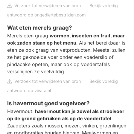
Verzoek tot verwijderen van bron
|
Bekijk volledig
antwoord op ongediertebestrijden.com
Wat eten merels graag?
Merels eten graag
wormen, insecten en fruit, maar
ook zaden staan op het menu
. Als het bereikbaar is
eten ze ook graag van vetproducten. Meestal zullen
ze het geknoeide voer onder een voedersilo of
pindacake opeten, maar ook op voedertafels
verschijnen ze veelvuldig.
Verzoek tot verwijderen van bron
|
Bekijk volledig
antwoord op vivara.nl
Is havermout goed vogelvoer?
Havermout:
havermout kan je zowel als strooivoer
op de grond gebruiken als op de voedertafel
.
Zaadeters zoals mussen, mezen, vinken, groenlingen
en roodborstjes houden hiervan. Meelwormen en