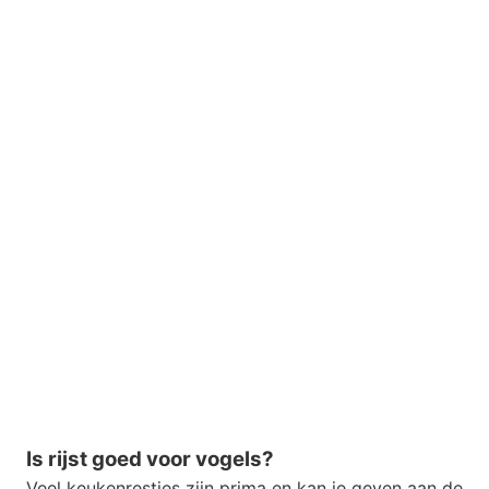
Is rijst goed voor vogels?
Veel keukenrestjes zijn prima en kan je geven aan de