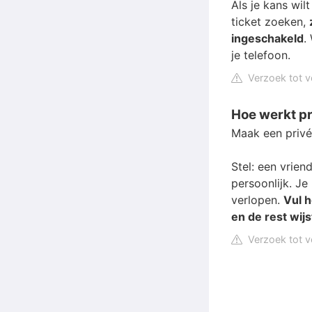
Als je kans wi
ticket zoeken,
ingeschakeld
.
je telefoon.
Verzoek tot v
Hoe werkt p
Maak een privé
Stel: een vrien
persoonlijk. Je
verlopen.
Vul h
en de rest wijs
Verzoek tot v