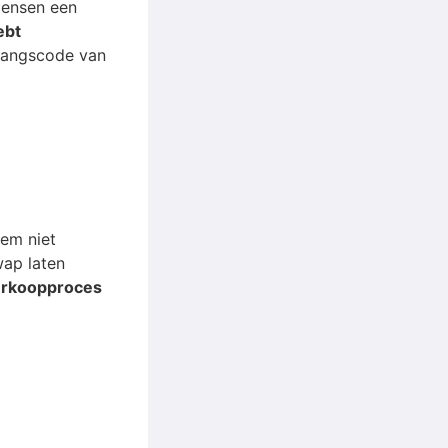
mensen een
ebt
egangscode van
hem niet
wap laten
verkoopproces