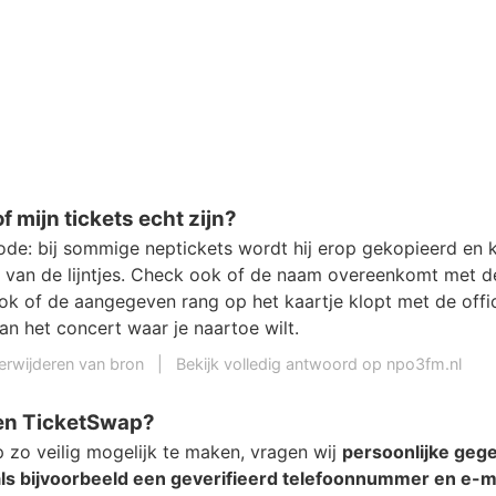
f mijn tickets echt zijn?
de: bij sommige neptickets wordt hij erop gekopieerd en k
te van de lijntjes. Check ook of de naam overeenkomt met d
k of de aangegeven rang op het kaartje klopt met de offic
an het concert waar je naartoe wilt.
erwijderen van bron
|
Bekijk volledig antwoord op npo3fm.nl
ten TicketSwap?
zo veilig mogelijk te maken, vragen wij
persoonlijke geg
ls bijvoorbeeld een geverifieerd telefoonnummer en e-m