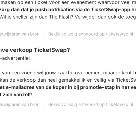
lt maken op een ticket voor een evenement waarvoor veel 
zorg dan dat je push notificaties via de TicketSwap-app h
 Wil je sneller zijn dan The Flash? Verwijder dan ook de to
erwijderen van bron
|
Bekijk volledig antwoord op ticketswap.nl
rive verkoop TicketSwap?
-advertentie:
d van een vriend wil jouw kaartje overnemen, maar je kent 
 kan de verkoop dan heel gemakkelijk en veilig via TicketS
et e-mailadres van de koper in bij promotie-stap in het 
t zich vanzelf
!
erwijderen van bron
|
Bekijk volledig antwoord op ticketswap.nl