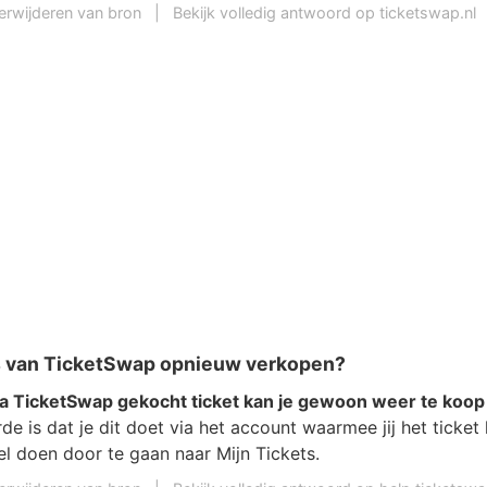
erwijderen van bron
|
Bekijk volledig antwoord op ticketswap.nl
ts van TicketSwap opnieuw verkopen?
ia TicketSwap gekocht ticket kan je gewoon weer te koo
e is dat je dit doet via het account waarmee jij het ticket
el doen door te gaan naar Mijn Tickets.