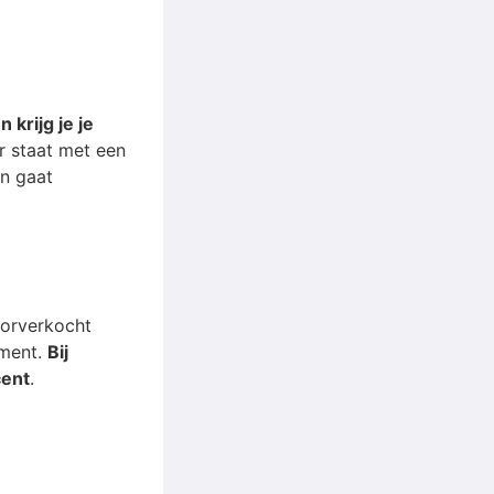
krijg je je
r staat met een
en gaat
oorverkocht
ement.
Bij
cent
.