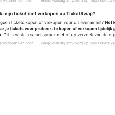
erwijderen van bron
|
Bekijk volledig antwoord op help.ticketsw
k mijn ticket niet verkopen op TicketSwap?
geen tickets kopen of verkopen voor dit evenement?
Het k
 je tickets voor probeert te kopen of verkopen tijdelijk 
m
. Dit is vaak in samenspraak met of op verzoek van de org
erwijderen van bron
|
Bekijk volledig antwoord op help.ticketsw