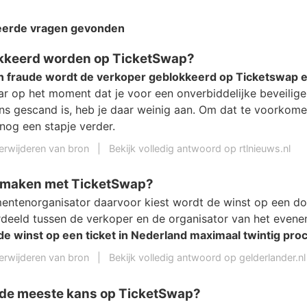
teerde vragen gevonden
okkeerd worden op TicketSwap?
an fraude wordt de verkoper geblokkeerd op Ticketswap en 
ar op het moment dat je voor een onverbiddelijke beveilige
eens gescand is, heb je daar weinig aan. Om dat te voorkom
nog een stapje verder.
erwijderen van bron
|
Bekijk volledig antwoord op rtlnieuws.nl
t maken met TicketSwap?
entenorganisator daarvoor kiest wordt de winst op een d
verdeeld tussen de verkoper en de organisator van het even
de winst op een ticket in Nederland maximaal twintig pro
erwijderen van bron
|
Bekijk volledig antwoord op gelderlander.nl
 de meeste kans op TicketSwap?