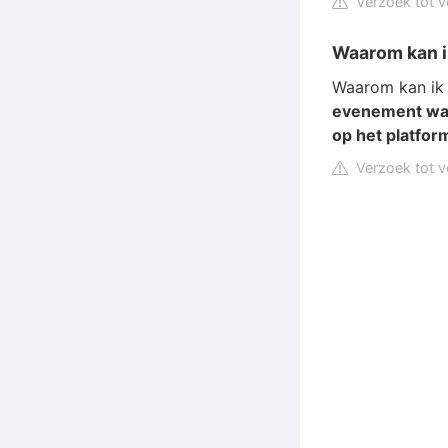
Verzoek tot v
Waarom kan i
Waarom kan ik 
evenement waar
op het platfor
Verzoek tot v