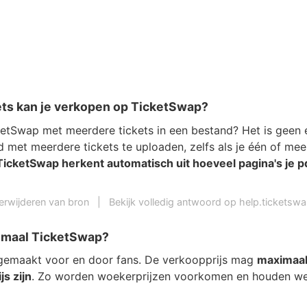
ets kan je verkopen op TicketSwap?
etSwap met meerdere tickets in een bestand? Het is geen
met meerdere tickets te uploaden, zelfs als je één of meer
TicketSwap herkent automatisch uit hoeveel pagina's je 
erwijderen van bron
|
Bekijk volledig antwoord op help.ticketsw
imaal TicketSwap?
gemaakt voor en door fans. De verkoopprijs mag
maximaa
js zijn
. Zo worden woekerprijzen voorkomen en houden we 