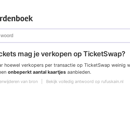
ickets mag je verkopen op TicketSwap?
r hoewel verkopers per transactie op TicketSwap weinig 
 een
onbeperkt aantal kaartjes
aanbieden.
erwijderen van bron
|
Bekijk volledig antwoord op rufuskain.nl