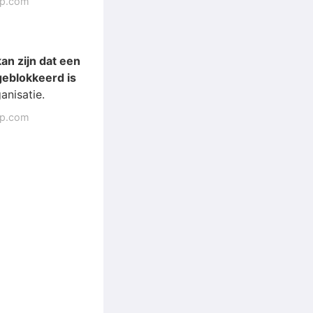
ap.com
an zijn dat een
geblokkeerd is
anisatie.
ap.com