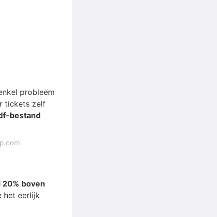
 enkel probleem
 tickets zelf
pdf-bestand
ap.com
l 20% boven
het eerlijk