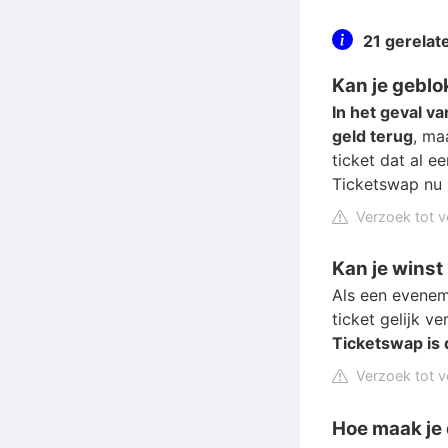
21 gerela
Kan je gebl
In het geval v
geld terug
, ma
ticket dat al 
Ticketswap nu 
Verzoek tot v
Kan je wins
Als een evenem
ticket gelijk 
Ticketswap is 
Verzoek tot v
Hoe maak je