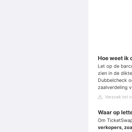
Hoe weet ik o
Let op de barco
zien in de dik
Dubbelcheck oo
zaalverdeling v
Verzoek tot v
Waar op let
Om TicketSwap 
verkopers, zoa