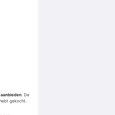
p aanbieden
. De
 hebt gekocht.