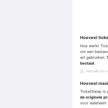
Hoeveel tick
Hoe werkt Tick
om een bestand 
wil gebruiken.
bestaat
.
Verzoek tot v
Hoeveel max
TicketSwap is 
de originele pri
voor iedereen!