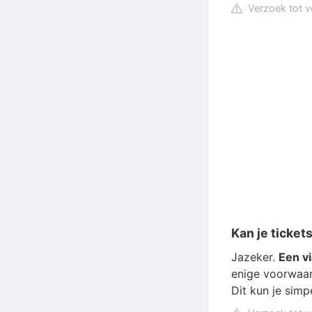
Verzoek tot v
Kan je ticke
Jazeker.
Een v
enige voorwaard
Dit kun je simp