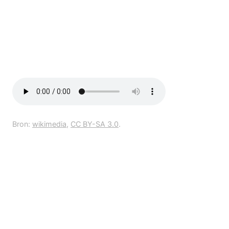
Bron:
wikimedia
,
CC BY-SA 3.0
.