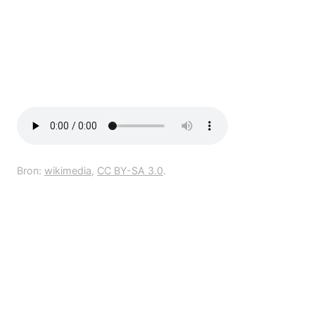
Bron:
wikimedia
,
CC BY-SA 3.0
.