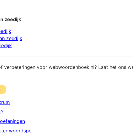
n zeedijk
edijk
n zeedijk
eedijk
of verbeteringen voor webwoordenboek.nl? Laat het ons w
n
trum
t?
oefeningen
etter woordspel