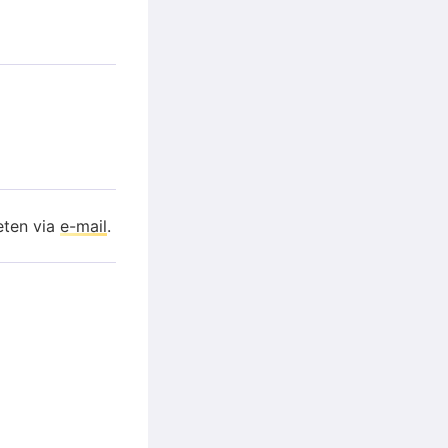
eten via
e-mail
.