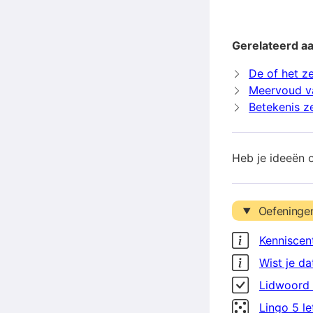
Gerelateerd aa
De of het ze
Meervoud va
Betekenis z
Heb je ideeën 
Oefeninge
Kenniscen
Wist je da
Lidwoord 
Lingo 5 l