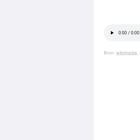
Bron:
wikimedia
,