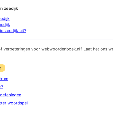
n zeedijk
edijk
eedijk
e zeedijk uit?
of verbeteringen voor webwoordenboek.nl? Laat het ons w
n
trum
t?
oefeningen
etter woordspel