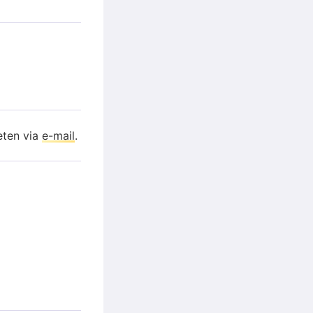
eten via
e-mail
.