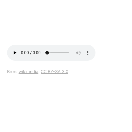
Bron:
wikimedia
,
CC BY-SA 3.0
.