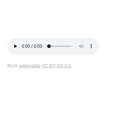
Bron:
wikimedia
,
CC BY-SA 3.0
.