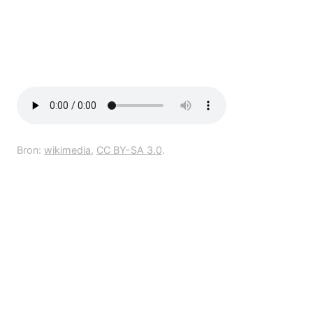
Bron:
wikimedia
,
CC BY-SA 3.0
.