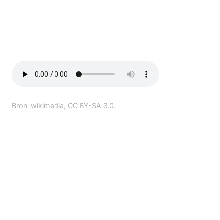
Bron:
wikimedia
,
CC BY-SA 3.0
.