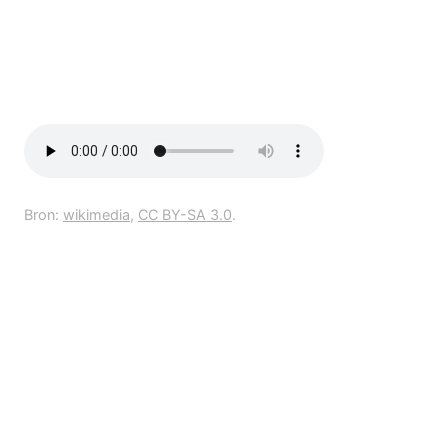
Bron:
wikimedia
,
CC BY-SA 3.0
.