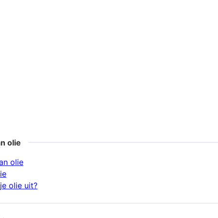
n olie
n olie
ie
e olie uit?