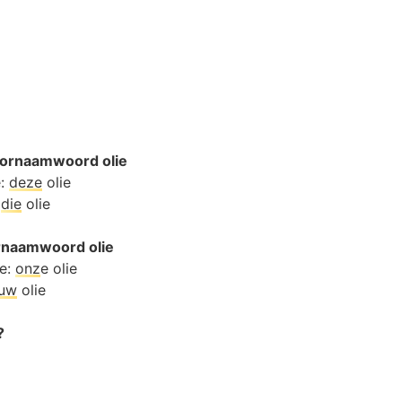
ornaamwoord olie
e:
deze
olie
:
die
olie
ornaamwoord olie
ie:
onz
e olie
ouw
olie
?