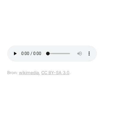
Bron:
wikimedia
,
CC BY-SA 3.0
.