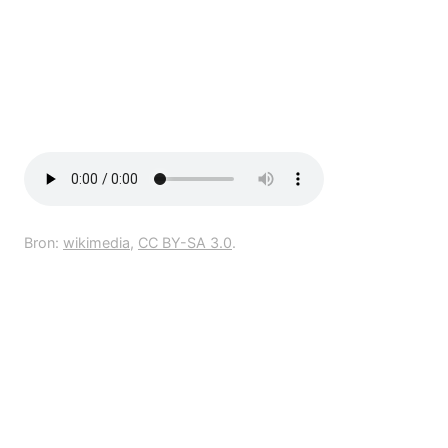
Bron:
wikimedia
,
CC BY-SA 3.0
.