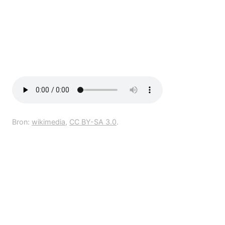
Bron:
wikimedia
,
CC BY-SA 3.0
.