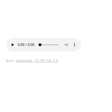
Bron:
wikimedia
,
CC BY-SA 3.0
.