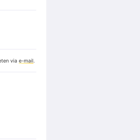
eten via
e-mail
.