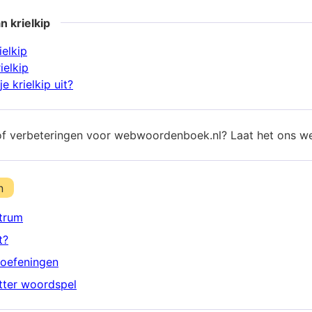
n krielkip
ielkip
ielkip
e krielkip uit?
of verbeteringen voor webwoordenboek.nl? Laat het ons w
n
trum
t?
oefeningen
etter woordspel