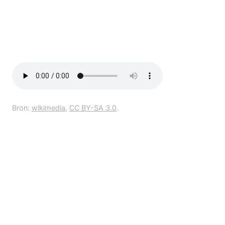
Bron:
wikimedia
,
CC BY-SA 3.0
.