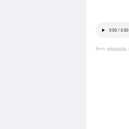
Bron:
wikimedia
,