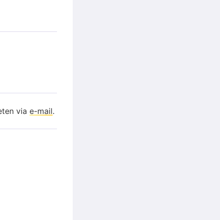
eten via
e-mail
.