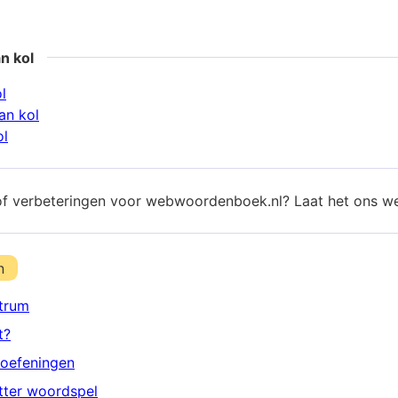
n kol
l
an kol
ol
of verbeteringen voor webwoordenboek.nl? Laat het ons w
n
trum
t?
oefeningen
etter woordspel