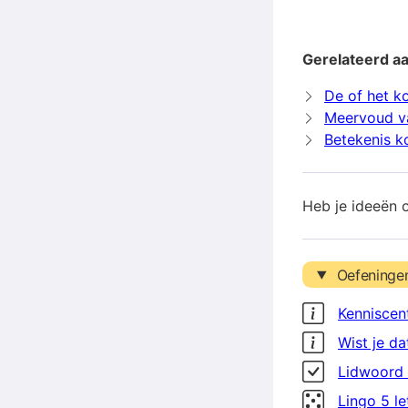
Gerelateerd aa
De of het ko
Meervoud v
Betekenis k
Heb je ideeën 
Oefeninge
Kenniscen
Wist je da
Lidwoord 
Lingo 5 l