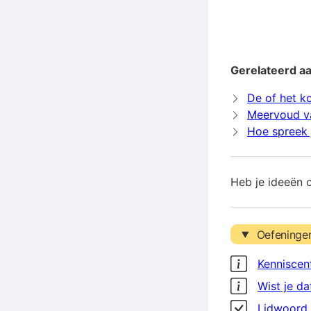
Gerelateerd aa
De of het ko
Meervoud v
Hoe spreek j
Heb je ideeën 
Oefeninge
Kenniscen
Wist je da
Lidwoord 