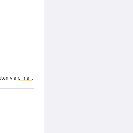
eten via
e-mail
.