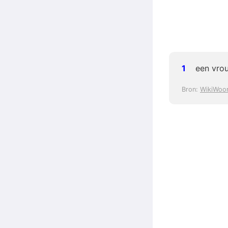
een vrou
Bron:
WikiWoo