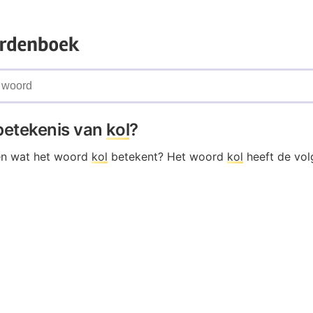
 betekenis van
kol
?
en wat het woord
kol
betekent? Het woord
kol
heeft de vo