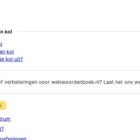
n kol
l
an kol
e kol uit?
of verbeteringen voor webwoordenboek.nl? Laat het ons w
n
trum
t?
oefeningen