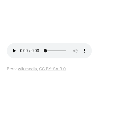
Bron:
wikimedia
,
CC BY-SA 3.0
.