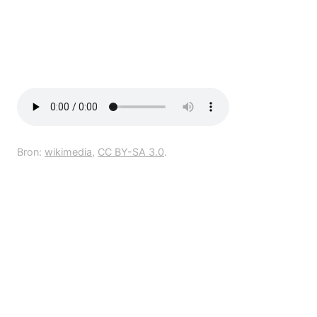
Bron:
wikimedia
,
CC BY-SA 3.0
.