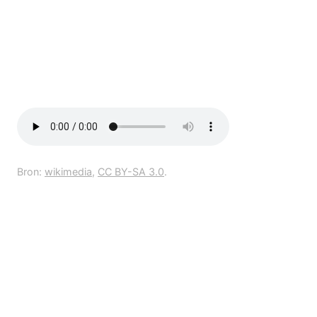
Bron:
wikimedia
,
CC BY-SA 3.0
.