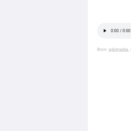
Bron:
wikimedia
,