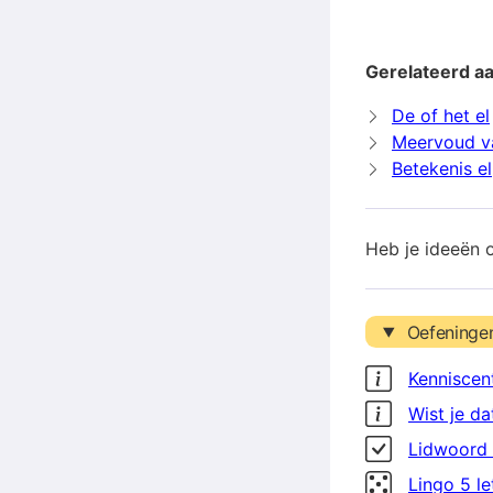
Gerelateerd aa
De of het el
Meervoud v
Betekenis el
Heb je ideeën 
Oefeninge
Kenniscen
Wist je da
Lidwoord 
Lingo 5 l