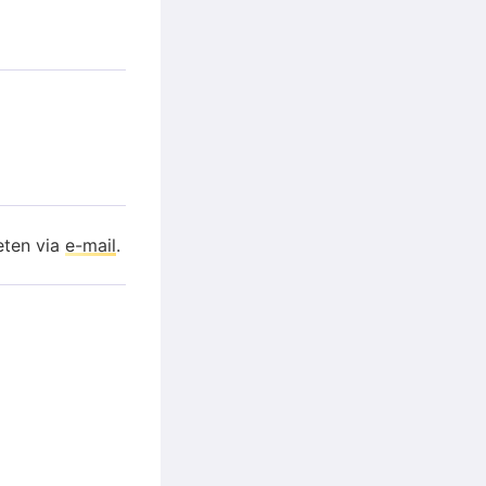
eten via
e-mail
.