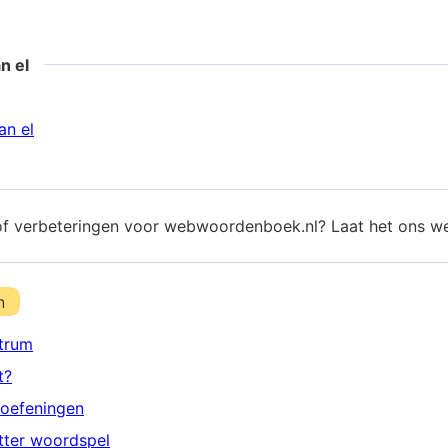
n el
an el
of verbeteringen voor webwoordenboek.nl? Laat het ons w
n
trum
t?
oefeningen
etter woordspel