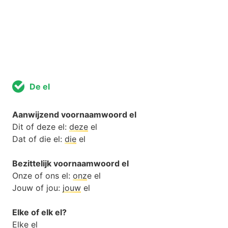
De el
Aanwijzend voornaamwoord el
Dit of deze el:
deze
el
Dat of die el:
die
el
Bezittelijk voornaamwoord el
Onze of ons el:
onz
e el
Jouw of jou:
jouw
el
Elke of elk el?
Elke
el