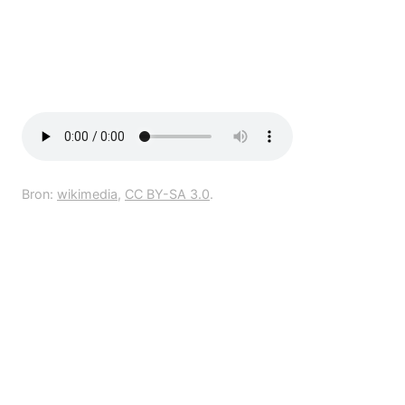
Bron:
wikimedia
,
CC BY-SA 3.0
.