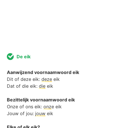
De eik
Aanwijzend voornaamwoord eik
Dit of deze eik:
deze
eik
Dat of die eik:
die
eik
Bezittelijk voornaamwoord eik
Onze of ons eik:
onz
e eik
Jouw of jou:
jouw
eik
Elke of elk eik?