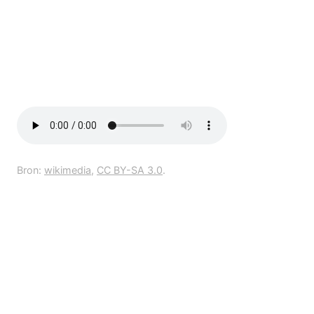
Bron:
wikimedia
,
CC BY-SA 3.0
.