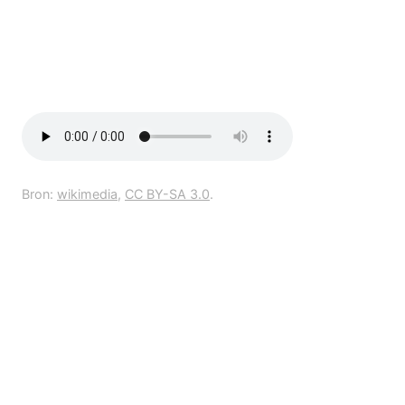
Bron:
wikimedia
,
CC BY-SA 3.0
.