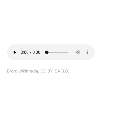
Bron:
wikimedia
,
CC BY-SA 3.0
.