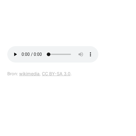
Bron:
wikimedia
,
CC BY-SA 3.0
.