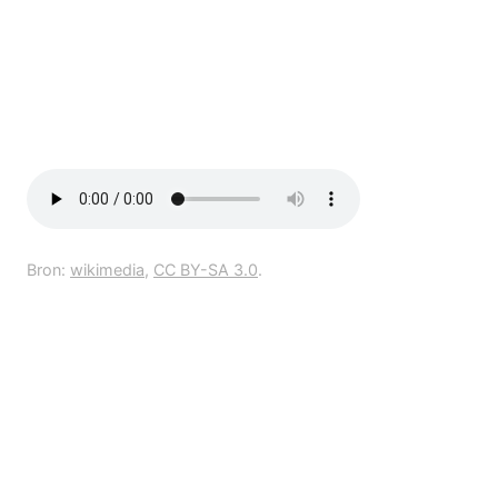
Bron:
wikimedia
,
CC BY-SA 3.0
.