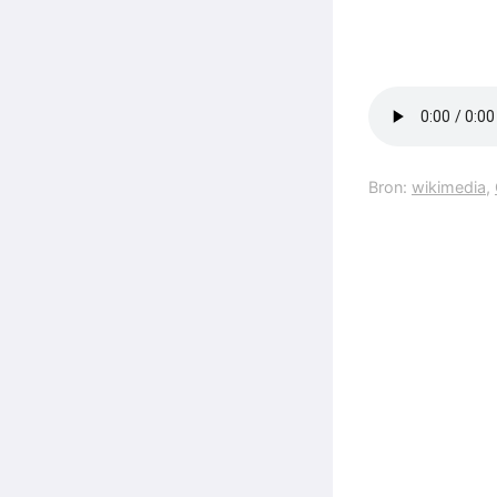
Bron:
wikimedia
,