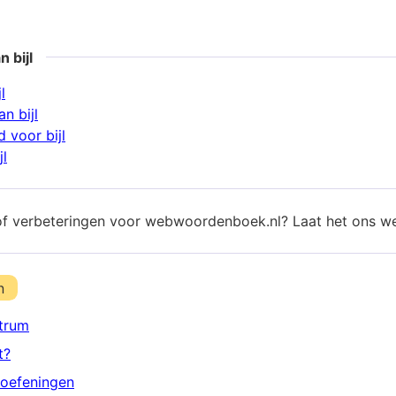
 bijl
l
n bijl
 voor bijl
jl
of verbeteringen voor webwoordenboek.nl? Laat het ons w
n
trum
t?
oefeningen