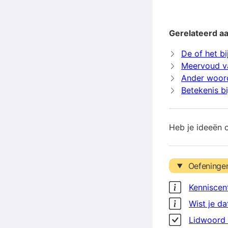
Gerelateerd aan
De of het bij
Meervoud va
Ander woord
Betekenis bi
Heb je ideeën 
Oefeninge
Kenniscen
Wist je da
Lidwoord 