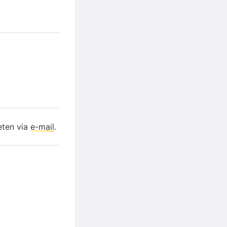
eten via
e-mail
.