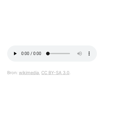
Bron:
wikimedia
,
CC BY-SA 3.0
.