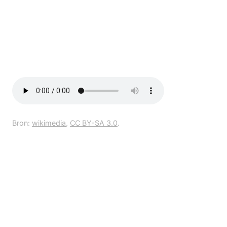
Bron:
wikimedia
,
CC BY-SA 3.0
.