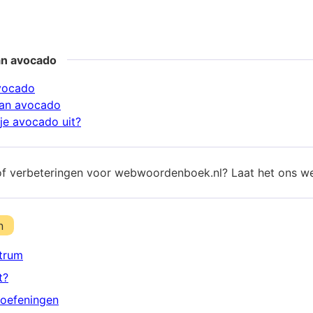
an avocado
vocado
an avocado
je avocado uit?
of verbeteringen voor webwoordenboek.nl? Laat het ons w
n
trum
t?
oefeningen