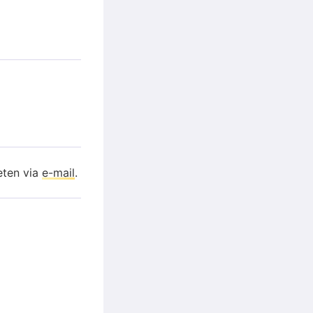
eten via
e-mail
.