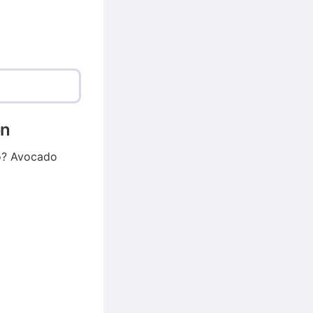
en
do? Avocado