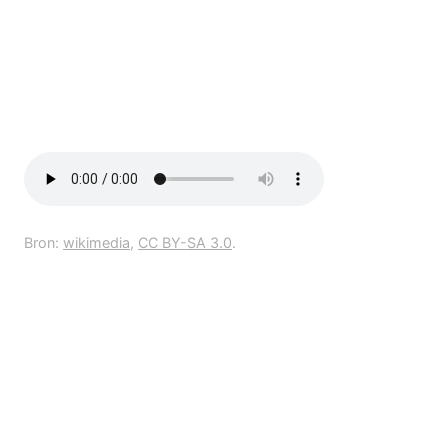
Bron:
wikimedia
,
CC BY-SA 3.0
.