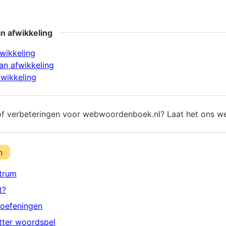
n afwikkeling
fwikkeling
n afwikkeling
fwikkeling
of verbeteringen voor webwoordenboek.nl? Laat het ons w
n
trum
t?
oefeningen
etter woordspel