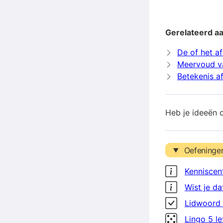
Gerelateerd aa
De of het a
Meervoud va
Betekenis a
Heb je ideeën 
Oefeninge
Kenniscen
Wist je da
Lidwoord 
Lingo 5 l