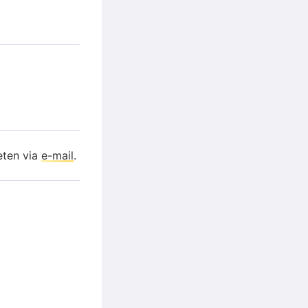
eten via
e-mail
.