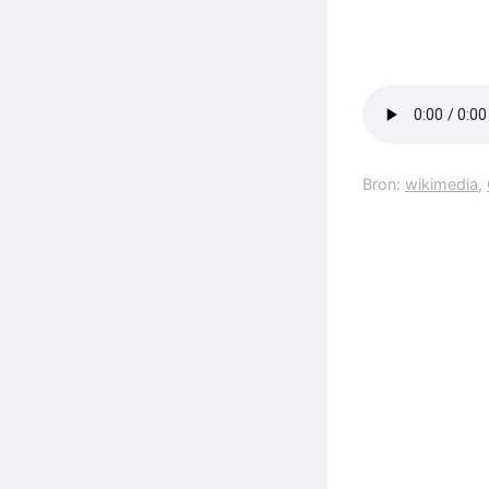
Bron:
wikimedia
,