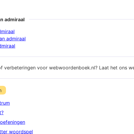
n admiraal
dmiraal
an admiraal
dmiraal
of verbeteringen voor webwoordenboek.nl? Laat het ons w
n
trum
t?
oefeningen
etter woordspel