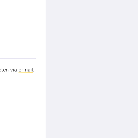
eten via
e-mail
.