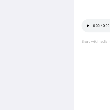
Bron:
wikimedia
,