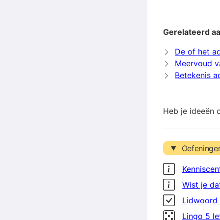
Gerelateerd aa
De of het a
Meervoud v
Betekenis a
Heb je ideeën 
Oefeninge
Kenniscen
Wist je da
Lidwoord 
Lingo 5 l