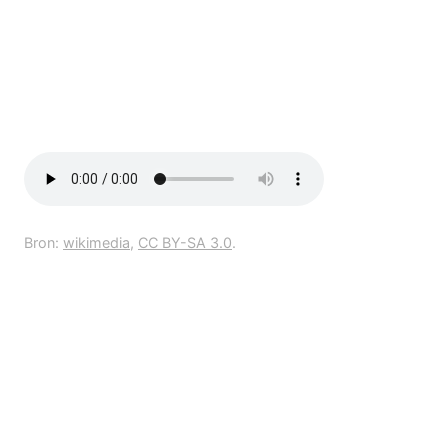
Bron:
wikimedia
,
CC BY-SA 3.0
.