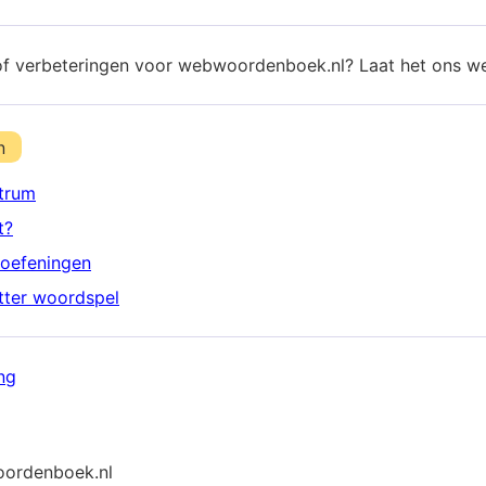
of verbeteringen voor webwoordenboek.nl? Laat het ons w
n
trum
t?
oefeningen
etter woordspel
ng
ordenboek.nl