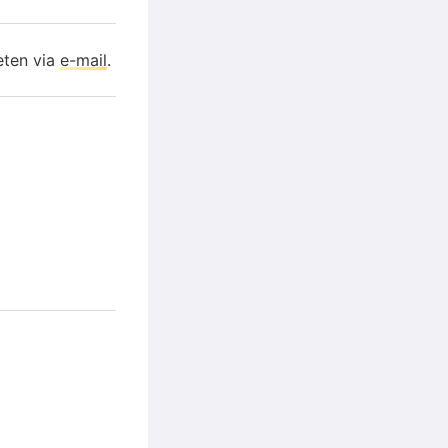
eten via
e-mail
.