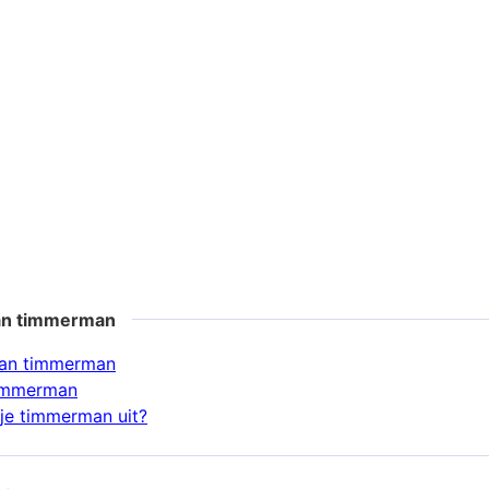
an timmerman
an timmerman
timmerman
je timmerman uit?