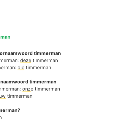
rman
oornaamwoord timmerman
immerman:
deze
timmerman
mmerman:
die
timmerman
oornaamwoord timmerman
immerman:
onz
e timmerman
ouw
timmerman
immerman?
n