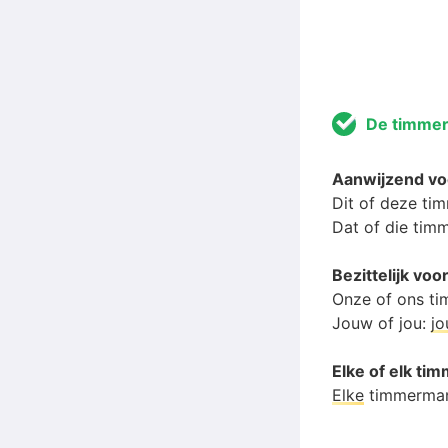
De timme
Aanwijzend v
Dit of deze t
Dat of die ti
Bezittelijk v
Onze of ons t
Jouw of jou:
j
Elke of elk t
Elke
timmerma